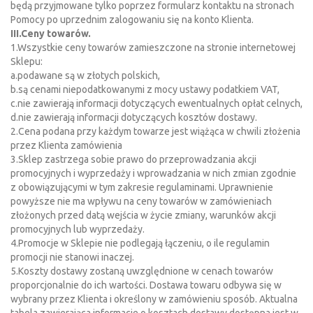
będą przyjmowane tylko poprzez formularz kontaktu na stronach
Pomocy po uprzednim zalogowaniu się na konto Klienta.
III.Ceny towarów.
1.Wszystkie ceny towarów zamieszczone na stronie internetowej
Sklepu:
a.podawane są w złotych polskich,
b.są cenami niepodatkowanymi z mocy ustawy podatkiem VAT,
c.nie zawierają informacji dotyczących ewentualnych opłat celnych,
d.nie zawierają informacji dotyczących kosztów dostawy.
2.Cena podana przy każdym towarze jest wiążąca w chwili złożenia
przez Klienta zamówienia
3.Sklep zastrzega sobie prawo do przeprowadzania akcji
promocyjnych i wyprzedaży i wprowadzania w nich zmian zgodnie
z obowiązującymi w tym zakresie regulaminami. Uprawnienie
powyższe nie ma wpływu na ceny towarów w zamówieniach
złożonych przed datą wejścia w życie zmiany, warunków akcji
promocyjnych lub wyprzedaży.
4.Promocje w Sklepie nie podlegają łączeniu, o ile regulamin
promocji nie stanowi inaczej.
5.Koszty dostawy zostaną uwzględnione w cenach towarów
proporcjonalnie do ich wartości. Dostawa towaru odbywa się w
wybrany przez Klienta i określony w zamówieniu sposób. Aktualna