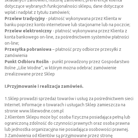
składanych zamówień, historię zamówień, preferencje klienta
dotyczące wybranych funkcjonalności sklepu, dane dotyczące
wpłat i nadpłat z tytułu zamówień;
Przelew tradycyjny
- płatność wykonywana przez Klienta w
banku poprzez konto internetowe lub stacjonarne lub na poczcie;
Przelew elektroniczny
- płatność wykonywana przez Klienta z
konta bankowego on-line, za pośrednictwem systemów płatności
on-line;
Przesyłka pobraniowa
– płatność przy odbiorze przesyłki z
zamówienia
Punkt Odbioru Roślin
- punkt prowadzony przez Gospodarstwo
Rolne „Lilie Wodne”, w którym można odebrać zamówienie
zrealizowane przez Sklep
I.Przyjmowanie i realizacja zamówień.
1.Sklep prowadzi sprzedaż towarów i usług za pośrednictwem sieci
Internet. Informacje o towarach i usługach Sklep zamieszcza na
stronie www.liliewodne.com.pl
2.Klientem Sklepu może być osoba fizyczna posiadająca pełną lub
ograniczoną zdolność do czynności prawnych oraz osoba prawna
lub jednostka organizacyjna nie posiadająca osobowości prawnej.
3.Zamówienia od Klientów są przyjmowane przez stronę