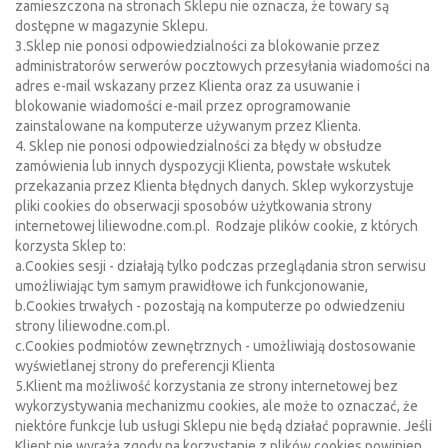
zamieszczona na stronach Sklepu nie oznacza, że towary są
dostępne w magazynie Sklepu.
3.Sklep nie ponosi odpowiedzialności za blokowanie przez
administratorów serwerów pocztowych przesyłania wiadomości na
adres e-mail wskazany przez Klienta oraz za usuwanie i
blokowanie wiadomości e-mail przez oprogramowanie
zainstalowane na komputerze używanym przez Klienta.
4. Sklep nie ponosi odpowiedzialności za błędy w obsłudze
zamówienia lub innych dyspozycji Klienta, powstałe wskutek
przekazania przez Klienta błędnych danych. Sklep wykorzystuje
pliki cookies do obserwacji sposobów użytkowania strony
internetowej liliewodne.com.pl. Rodzaje plików cookie, z których
korzysta Sklep to:
a.Cookies sesji - działają tylko podczas przeglądania stron serwisu
umożliwiając tym samym prawidłowe ich funkcjonowanie,
b.Cookies trwałych - pozostają na komputerze po odwiedzeniu
strony liliewodne.com.pl.
c.Cookies podmiotów zewnętrznych - umożliwiają dostosowanie
wyświetlanej strony do preferencji Klienta
5.Klient ma możliwość korzystania ze strony internetowej bez
wykorzystywania mechanizmu cookies, ale może to oznaczać, że
niektóre funkcje lub usługi Sklepu nie będą działać poprawnie. Jeśli
Klient nie wyraża zgody na korzystanie z plików cookies powinien,