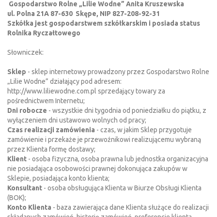
Gospodarstwo Rolne „Lilie Wodne” Anita Kruszewska
ul. Polna 21A 87-630 Skępe, NIP 827-208-92-31
Szkółka jest gospodarstwem szkółkarskim i posiada status
Rolnika Ryczałtowego
Słowniczek:
Sklep
- sklep internetowy prowadzony przez Gospodarstwo Rolne
„Lilie Wodne” działający pod adresem:
http://www.liliewodne.com.pl sprzedający towary za
pośrednictwem Internetu;
Dni robocze
- wszystkie dni tygodnia od poniedziałku do piątku, z
wyłączeniem dni ustawowo wolnych od pracy;
Czas realizacji zamówienia
- czas, w jakim Sklep przygotuje
zamówienie i przekaże je przewoźnikowi realizującemu wybraną
przez Klienta formę dostawy;
Klient
- osoba fizyczna, osoba prawna lub jednostka organizacyjna
nie posiadająca osobowości prawnej dokonująca zakupów w
Sklepie, posiadająca konto klienta;
Konsultant
- osoba obsługująca Klienta w Biurze Obsługi Klienta
(BOK);
Konto Klienta
- baza zawierająca dane Klienta służące do realizacji