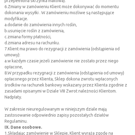
przepełniona skrzynka mailowa).
6.Zmiany w zamówieniu Klient może dokonywać do momentu
dokonania wysyłki . W zamówieniu możliwe są następujące
modyfikacje.
a.dodanie do zamówienia innych roślin,
b.usunięcie roślin z zamówienia,
c.zmiana formy płatności,
d.zmiana adresu na rachunku.
7.Klient ma prawo do rezygnacji z zamówienia (odstąpienia od
umowy):
a.w każdym czasie jeżeli zamówienie nie zostało przez niego
opłacone,
8.W przypadku rezygnacji z zamówienia (odstąpienia od umowy)
opłaconego przez Klienta, Sklep dokona zwrotu wpłaconych
środków na rachunek bankowy wskazany przez Klienta zgodnie z
zasadami opisanymi w Dziale VIII Zwrot należności Klientom.
Nadpłaty.
W zakresie nieuregulowanym w niniejszym dziale mają
zastosowanie odpowiednio zapisy pozostałych działów
Regulaminu.
IX. Dane osobowe.
1.Składając zamówienie w Sklepie, Klient wyraża zgodę na