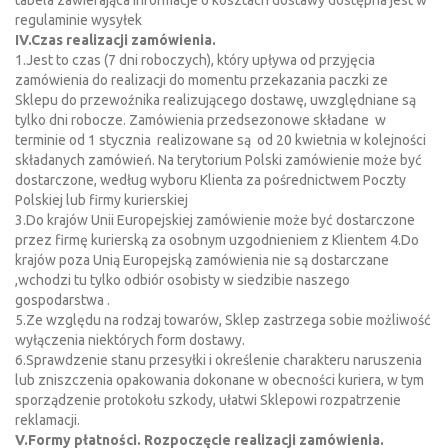
tabela zawierająca informacje o kosztach dostawy dostępna jest w
regulaminie wysyłek
IV.Czas realizacji zamówienia.
1.Jest to czas (7 dni roboczych), który upływa od przyjęcia
zamówienia do realizacji do momentu przekazania paczki ze
Sklepu do przewoźnika realizującego dostawę, uwzględniane są
tylko dni robocze. Zamówienia przedsezonowe składane w
terminie od 1 stycznia realizowane są od 20 kwietnia w kolejności
składanych zamówień. Na terytorium Polski zamówienie może być
dostarczone, według wyboru Klienta za pośrednictwem Poczty
Polskiej lub firmy kurierskiej
3.Do krajów Unii Europejskiej zamówienie może być dostarczone
przez firmę kurierską za osobnym uzgodnieniem z Klientem 4.Do
krajów poza Unią Europejską zamówienia nie są dostarczane
,wchodzi tu tylko odbiór osobisty w siedzibie naszego
gospodarstwa .
5.Ze względu na rodzaj towarów, Sklep zastrzega sobie możliwość
wyłączenia niektórych form dostawy.
6.Sprawdzenie stanu przesyłki i określenie charakteru naruszenia
lub zniszczenia opakowania dokonane w obecności kuriera, w tym
sporządzenie protokołu szkody, ułatwi Sklepowi rozpatrzenie
reklamacji.
V.Formy płatności. Rozpoczęcie realizacji zamówienia.