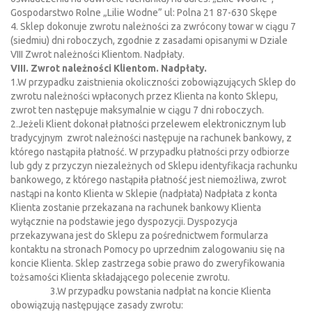
Gospodarstwo Rolne „Lilie Wodne” ul: Polna 21 87-630 Skępe
4. Sklep dokonuje zwrotu należności za zwrócony towar w ciągu 7
(siedmiu) dni roboczych, zgodnie z zasadami opisanymi w Dziale
VIII Zwrot należności Klientom. Nadpłaty.
VIII. Zwrot należności Klientom. Nadpłaty.
1.W przypadku zaistnienia okoliczności zobowiązujących Sklep do
zwrotu należności wpłaconych przez Klienta na konto Sklepu,
zwrot ten następuje maksymalnie w ciągu 7 dni roboczych.
2.Jeżeli Klient dokonał płatności przelewem elektronicznym lub
tradycyjnym zwrot należności następuje na rachunek bankowy, z
którego nastąpiła płatność. W przypadku płatności przy odbiorze
lub gdy z przyczyn niezależnych od Sklepu identyfikacja rachunku
bankowego, z którego nastąpiła płatność jest niemożliwa, zwrot
nastąpi na konto Klienta w Sklepie (nadpłata) Nadpłata z konta
Klienta zostanie przekazana na rachunek bankowy Klienta
wyłącznie na podstawie jego dyspozycji. Dyspozycja
przekazywana jest do Sklepu za pośrednictwem formularza
kontaktu na stronach Pomocy po uprzednim zalogowaniu się na
koncie Klienta. Sklep zastrzega sobie prawo do zweryfikowania
tożsamości Klienta składającego polecenie zwrotu.
3.W przypadku powstania nadpłat na koncie Klienta
obowiązują następujące zasady zwrotu: