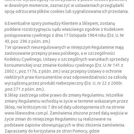
w dowolnym momencie, zaznaczyć w ustawieniach przeglądarki
opcję odrzucania plików cookies lub sygnalizowania ich przesłania.
6.Ewentualne spory pomiędzy Klientem a Sklepem, zostaną
poddane rozstrzygnięciu sądu właściwego zgodnie z Kodeksem
postępowania cywilnego z dnia 17 listopada 1964 roku (Dz. U. Nr
43, poz. 296 z późn. zm.)
7.W sprawach nieuregulowanych w niniejszym Regulaminie mają
zastosowanie przepisy prawa polskiego, a w szczególności
Kodeksu Cywilnego, Ustawy o szczególnych warunkach sprzedaży
konsumenckiej oraz zmianie Kodeksu cywilnego (Dz. U. Nr 141 z
2002 r., poz.1176, z późn. zm.) oraz przepisy Ustawy o ochronie
niektórych praw Konsumentów oraz odpowiedzialności za szkodę
wyrządzoną przez produkt niebezpieczny (Dz. U. nr 22 z 2000r.
,poz.271 z późn. zm.).
8.Sklep zastrzega sobie prawo do zmiany Regulaminu. Wszelkie
zmiany Regulaminu wchodzą w życie w terminie wskazanym przez
Sklep, nie krótszym niż 7 dni od daty udostępnienia ich na stronie
www.liliewodne.com.pl. Zamówienia złożone przed datą wejścia w
życie zmian do niniejszego Regulaminu są realizowane na
podstawie zapisów obowiązujących w dniu złożenia zamówienia.
Zapraszamy do korzystania ze stron Pomocy, gdzie