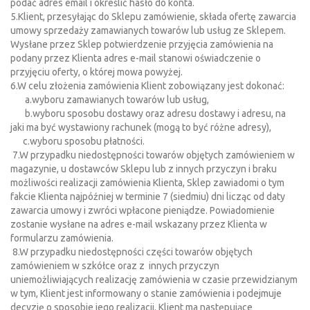
podać adres email i określić hasło do konta.
5.Klient, przesyłając do Sklepu zamówienie, składa ofertę zawarcia
umowy sprzedaży zamawianych towarów lub usług ze Sklepem.
Wysłane przez Sklep potwierdzenie przyjęcia zamówienia na
podany przez Klienta adres e-mail stanowi oświadczenie o
przyjęciu oferty, o której mowa powyżej.
6.W celu złożenia zamówienia Klient zobowiązany jest dokonać:
a.wyboru zamawianych towarów lub usług,
b.wyboru sposobu dostawy oraz adresu dostawy i adresu, na
jaki ma być wystawiony rachunek (mogą to być różne adresy),
c.wyboru sposobu płatności.
7.W przypadku niedostępności towarów objętych zamówieniem w
magazynie, u dostawców Sklepu lub z innych przyczyn i braku
możliwości realizacji zamówienia Klienta, Sklep zawiadomi o tym
fakcie Klienta najpóźniej w terminie 7 (siedmiu) dni licząc od daty
zawarcia umowy i zwróci wpłacone pieniądze. Powiadomienie
zostanie wysłane na adres e-mail wskazany przez Klienta w
formularzu zamówienia.
8.W przypadku niedostępności części towarów objętych
zamówieniem w szkółce oraz z innych przyczyn
uniemożliwiających realizację zamówienia w czasie przewidzianym
w tym, Klient jest informowany o stanie zamówienia i podejmuje
decyzję o sposobie jego realizacji. Klient ma następujące