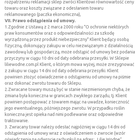
rozpatrzeniu reklamacji sklep zwróci Klientowi równowartość ceny
towaru oraz koszty związane z odesłaniem towaru
reklamowanego (paczka ekonomiczna),
VII. Prawo odstąpienia od umowy.
1.Zgodnie z Ustawą z 2 marca 2000 roku "O ochronie niektórych
praw konsumentów oraz o odpowiedzialności za szkodę
wyrządzoną przez produkt niebezpieczny" Klient będący osobą
fizyczną, dokonujący zakupu w celu niezwiązanym z działalnością
zawodową lub gospodarczą, może odstąpić od umowy bez podania
przyczyny w ciągu 10 dni od daty odebrania przesyłki. W Sklepie
liliewodne.com.pl Klient, o którym mowa wyżej, może zrezygnować
z zakupu w ciągu 14 dni od daty odebrania przesyłki. Klient
powinien złożyć oświadczenie o odstąpieniu od umowy na piśmie
oraz dokonać zwrotu towaru do Sklepu.
2.Zwracane towary muszą być w stanie niezmienionym chyba, że
zmiana była konieczna w granicach zwykłego zarządu, tj. Klient
powinien postępować z towarem mając na uwadze, konieczność
jego ewentualnego, późniejszego zwrotu. W przypadku roślin
konieczna jest opieka nad nimi podlewanie oraz odpowiednie
traktowanie.
3. Zwracany towar należy odesłać najpóźniej w ciągu 14 dni od
odstąpienia od umowy wraz z oświadczeniem o zwrocie (wzór
oświadczenia na odwrocie rachunku) na adres: „Lilie Wodne”,