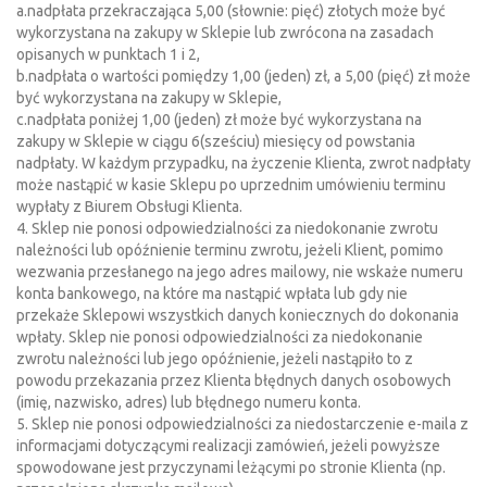
a.nadpłata przekraczająca 5,00 (słownie: pięć) złotych może być
wykorzystana na zakupy w Sklepie lub zwrócona na zasadach
opisanych w punktach 1 i 2,
b.nadpłata o wartości pomiędzy 1,00 (jeden) zł, a 5,00 (pięć) zł może
być wykorzystana na zakupy w Sklepie,
c.nadpłata poniżej 1,00 (jeden) zł może być wykorzystana na
zakupy w Sklepie w ciągu 6(sześciu) miesięcy od powstania
nadpłaty. W każdym przypadku, na życzenie Klienta, zwrot nadpłaty
może nastąpić w kasie Sklepu po uprzednim umówieniu terminu
wypłaty z Biurem Obsługi Klienta.
4. Sklep nie ponosi odpowiedzialności za niedokonanie zwrotu
należności lub opóźnienie terminu zwrotu, jeżeli Klient, pomimo
wezwania przesłanego na jego adres mailowy, nie wskaże numeru
konta bankowego, na które ma nastąpić wpłata lub gdy nie
przekaże Sklepowi wszystkich danych koniecznych do dokonania
wpłaty. Sklep nie ponosi odpowiedzialności za niedokonanie
zwrotu należności lub jego opóźnienie, jeżeli nastąpiło to z
powodu przekazania przez Klienta błędnych danych osobowych
(imię, nazwisko, adres) lub błędnego numeru konta.
5. Sklep nie ponosi odpowiedzialności za niedostarczenie e-maila z
informacjami dotyczącymi realizacji zamówień, jeżeli powyższe
spowodowane jest przyczynami leżącymi po stronie Klienta (np.