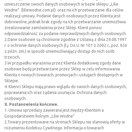
umieszczenie swoich danych osobowych w bazie sklepu „Lilie
Wodne” (liliewodne.com.pl) oraz na ich przetwarzanie dla celów
realizacji umowy. Podanie danych osobowych przez Klienta jest
dobrowolne, jednak brak zgody na ich przetwarzanie uniemożliwia
zrealizowanie zamówienia przez Sklep. Klient ponosi
odpowiedzialność za podanie nieprawdziwych danych osobowych.
2.Dane osobowe są chronione zgodnie z Ustawą z dnia 29.08.1997
r. o ochronie danych osobowych (t.j. Dz.U. Nr 101 z 2002 r., poz. 926
z późn. zm.) w sposób uniemożliwiający dostęp do nich osób
trzecich.
3.W przypadku wyrażenia przez Klienta dodatkowej zgody dane
osobowe będą przetwarzane przez Sklep w celu informowania
Klienta o nowych towarach, promocjach i usługach dostępnych w
Sklepie.
4. Klienci Sklepu mają prawo wglądu do swoich danych osobowych,
poprawiania ich oraz żądania usunięcia. Ochrona danych
osobowych.
X. Postanowienia końcowe.
1. Umowa sprzedaży zawierana jest między Klientem a
Gospodarstwem Rolnym „Lilie Wodne”
2.Towary prezentowane na stronach Sklepu nie stanowią oferty w
rozumieniu Kodeksu Cywilnego. Informacja o towarach