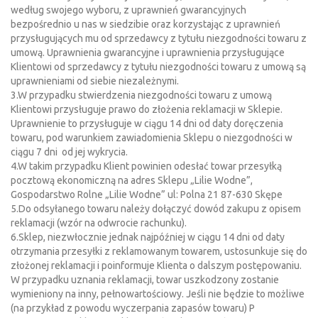
według swojego wyboru, z uprawnień gwarancyjnych
bezpośrednio u nas w siedzibie oraz korzystając z uprawnień
przysługujących mu od sprzedawcy z tytułu niezgodności towaru z
umową. Uprawnienia gwarancyjne i uprawnienia przysługujące
Klientowi od sprzedawcy z tytułu niezgodności towaru z umową są
uprawnieniami od siebie niezależnymi.
3.W przypadku stwierdzenia niezgodności towaru z umową
Klientowi przysługuje prawo do złożenia reklamacji w Sklepie.
Uprawnienie to przysługuje w ciągu 14 dni od daty doręczenia
towaru, pod warunkiem zawiadomienia Sklepu o niezgodności w
ciągu 7 dni od jej wykrycia.
4.W takim przypadku Klient powinien odesłać towar przesyłką
pocztową ekonomiczną na adres Sklepu „Lilie Wodne”,
Gospodarstwo Rolne „Lilie Wodne” ul: Polna 21 87-630 Skępe
5.Do odsyłanego towaru należy dołączyć dowód zakupu z opisem
reklamacji (wzór na odwrocie rachunku).
6.Sklep, niezwłocznie jednak najpóźniej w ciągu 14 dni od daty
otrzymania przesyłki z reklamowanym towarem, ustosunkuje się do
złożonej reklamacji i poinformuje Klienta o dalszym postępowaniu.
W przypadku uznania reklamacji, towar uszkodzony zostanie
wymieniony na inny, pełnowartościowy. Jeśli nie będzie to możliwe
(na przykład z powodu wyczerpania zapasów towaru) P