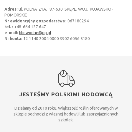
Adres:
ul. POLNA 21A, 87-630 SKĘPE, WOJ. KUJAWSKO-
POMORSKIE
Nr ewidencyjny gospodarstwa
: 067180294
tel. :
+48 664 127 647
e-mail:
liliewodne@op.pl
Nr konta:
12 1140 2004 0000 3902 6056 5180
JESTEŚMY POLSKIMI HODOWCĄ
Działamy od 2010 roku. Większość roślin oferowanych w
sklepie pochodzi z własnej hodowli lub zaprzyjaźnionych
szkółek.