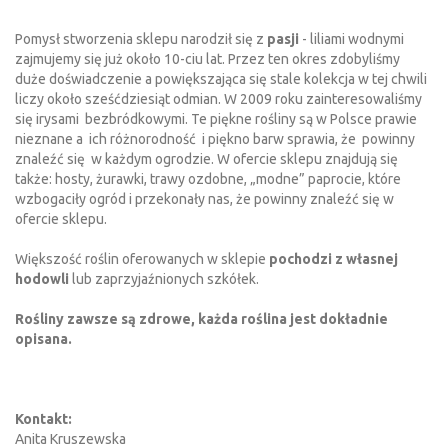
Pomysł stworzenia sklepu narodził się z
pasji
- liliami wodnymi
zajmujemy się już około 10-ciu lat. Przez ten okres zdobyliśmy
duże doświadczenie a powiększająca się stale kolekcja w tej chwili
liczy około sześćdziesiąt odmian. W 2009 roku zainteresowaliśmy
się irysami bezbródkowymi. Te piękne rośliny są w Polsce prawie
nieznane a ich różnorodność i piękno barw sprawia, że powinny
znaleźć się w każdym ogrodzie. W ofercie sklepu znajdują się
także: hosty, żurawki, trawy ozdobne, „modne” paprocie, które
wzbogaciły ogród i przekonały nas, że powinny znaleźć się w
ofercie sklepu.
Większość roślin oferowanych w sklepie
pochodzi z własnej
hodowli
lub zaprzyjaźnionych szkółek.
Rośliny zawsze są zdrowe, każda roślina jest dokładnie
opisana.
Kontakt:
Anita Kruszewska