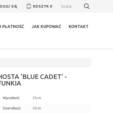
OGUJ SIĘ
KOSZYK
0
I PŁATNOŚĆ
JAK KUPOWAĆ
KONTAKT
HOSTA 'BLUE CADET' -
FUNKIA
Wysokość
30cm
Szerokość
30cm