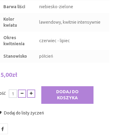
Barwa liści
niebiesko-zielone
Kolor
lawendowy, kwitnie intensywnie
kwiatu
Okres
czerwiec - lipiec
kwitnienia
Stanowisko
półcień
15,00zł
DODAJ DO
lość
KOSZYKA
Dodaj do listy życzeń