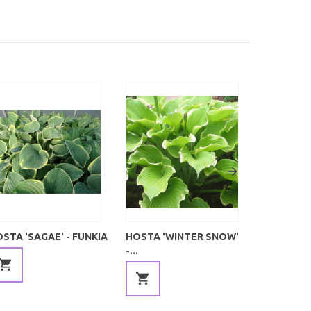
STA 'SAGAE' - FUNKIA
HOSTA 'WINTER SNOW'
HOSTA '
-...
MARQUEE'