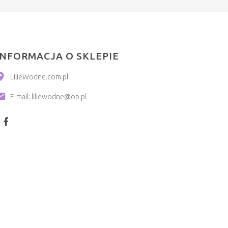
INFORMACJA O SKLEPIE
LilieWodne.com.pl
E-mail:
liliewodne@op.pl