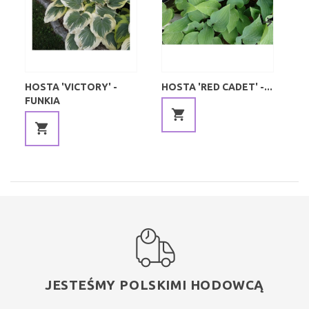
HOSTA 'VICTORY' -
HOSTA 'RED CADET' -...
HO
FUNKIA
JESTEŚMY POLSKIMI HODOWCĄ