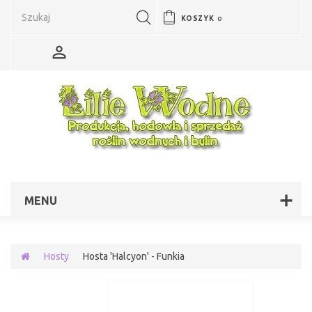
KOSZYK
0
MENU
Hosty
Hosta 'Halcyon' - Funkia