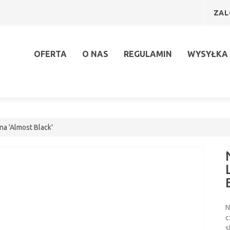
ZAL
OFERTA
O NAS
REGULAMIN
WYSYŁKA 
na 'Almost Black'
N
c
s