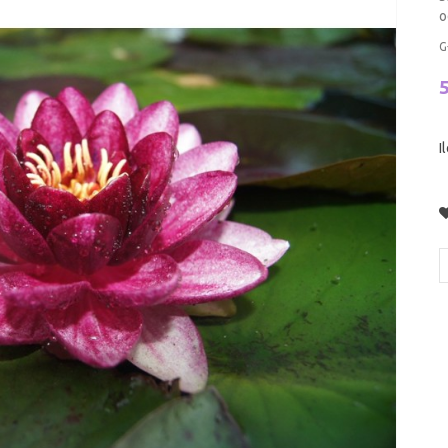
o
G
I