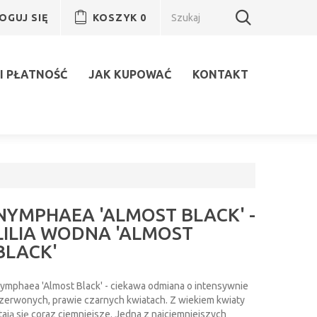
OGUJ SIĘ
KOSZYK
0
I PŁATNOŚĆ
JAK KUPOWAĆ
KONTAKT
NYMPHAEA 'ALMOST BLACK' -
LILIA WODNA 'ALMOST
BLACK'
ymphaea 'Almost Black' - ciekawa odmiana o intensywnie
zerwonych, prawie czarnych kwiatach. Z wiekiem kwiaty
tają się coraz ciemniejsze. Jedna z najciemniejszych