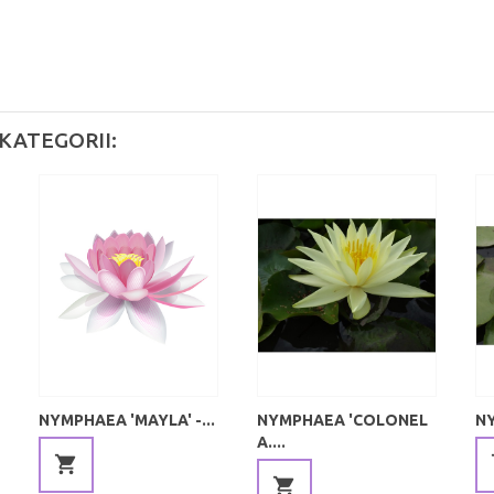
KATEGORII:
NYMPHAEA 'MAYLA' -...
NYMPHAEA 'COLONEL
NY
A....