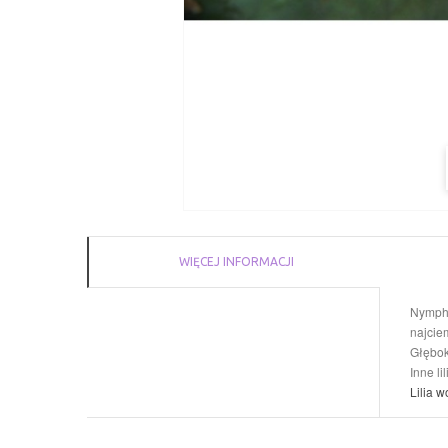
WIĘCEJ INFORMACJI
Nympha
najcie
Głębok
Inne l
Lilia w