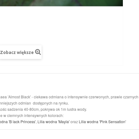
Zobacz większe
ea 'Almost Black' - ciekawa odmiana o intensywnie czerwonych, prawie czarnych kw
mniejszych odmian dostępnych na rynku.
ośc sadzenia 40-80cm, pokrywa ok 1m lustra wody.
ilie w ciemnych intensywnych kolorach:
odna 'B
lack Princess'
,
Lilia wodna 'Mayla'
oraz
Lilia wodna 'Pink Sensation'