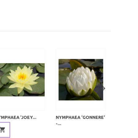
MPHAEA 'JOEY...
NYMPHAEA 'GONNERE'
NYMPHA
-...
'MARLIACE