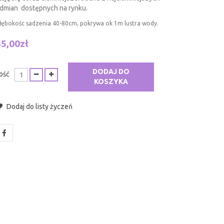
dmian dostępnych na rynku.
łębokośc sadzenia 40-80cm, pokrywa ok 1m lustra wody.
55,00zł
DODAJ DO
lość
KOSZYKA
Dodaj do listy życzeń