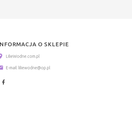
INFORMACJA O SKLEPIE
LilieWodne.com.pl
E-mail:
liliewodne@op.pl